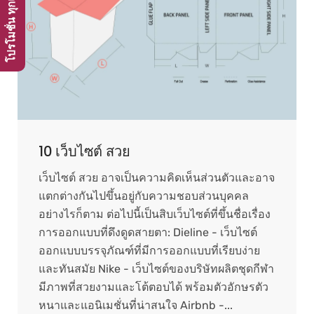
10 เว็บไซต์ สวย
เว็บไซต์ สวย อาจเป็นความคิดเห็นส่วนตัวและอาจ
แตกต่างกันไปขึ้นอยู่กับความชอบส่วนบุคคล
อย่างไรก็ตาม ต่อไปนี้เป็นสิบเว็บไซต์ที่ขึ้นชื่อเรื่อง
การออกแบบที่ดึงดูดสายตา: Dieline - เว็บไซต์
ออกแบบบรรจุภัณฑ์ที่มีการออกแบบที่เรียบง่าย
และทันสมัย Nike - เว็บไซต์ของบริษัทผลิตชุดกีฬา
มีภาพที่สวยงามและโต้ตอบได้ พร้อมตัวอักษรตัว
หนาและแอนิเมชั่นที่น่าสนใจ Airbnb -...