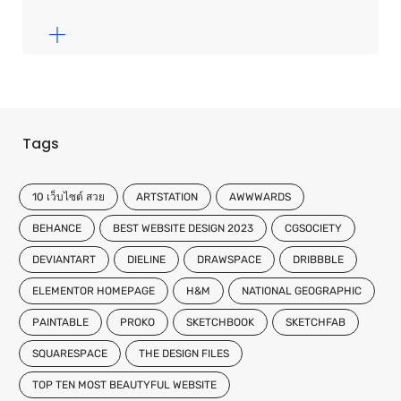
Tags
10 เว็บไซต์ สวย
ARTSTATION
AWWWARDS
BEHANCE
BEST WEBSITE DESIGN 2023
CGSOCIETY
DEVIANTART
DIELINE
DRAWSPACE
DRIBBBLE
ELEMENTOR HOMEPAGE
H&M
NATIONAL GEOGRAPHIC
PAINTABLE
PROKO
SKETCHBOOK
SKETCHFAB
SQUARESPACE
THE DESIGN FILES
TOP TEN MOST BEAUTYFUL WEBSITE