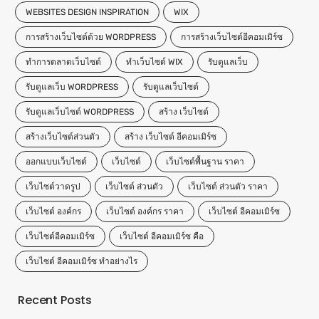
WEBSITES DESIGN INSPIRATION
WIX
การสร้างเว็บไซต์ด้วย WORDPRESS
การสร้างเว็บไซต์อีคอมเมิร์ซ
ทำการตลาดเว็บไซต์
ทําเว็บไซต์ WIX
รับดูแลเว็บ
รับดูแลเว็บ WORDPRESS
รับดูแลเว็บไซต์
รับดูแลเว็บไซต์ WORDPRESS
สร้าง เว็บไซต์
สร้างเว็บไซต์ส่วนตัว
สร้าง เว็บไซต์ อีคอมเมิร์ซ
ออกแบบเว็บไซต์
เว็บไซต์
เว็บไซต์พื้นฐาน ราคา
เว็บไซต์วาดรูป
เว็บไซต์ ส่วนตัว
เว็บไซต์ ส่วนตัว ราคา
เว็บไซต์ องค์กร
เว็บไซต์ องค์กร ราคา
เว็บไซต์ อีคอมเมิร์ซ
เว็บไซต์อีคอมเมิร์ซ
เว็บไซต์ อีคอมเมิร์ซ คือ
เว็บไซต์ อีคอมเมิร์ซ ทำอย่างไร
Recent Posts