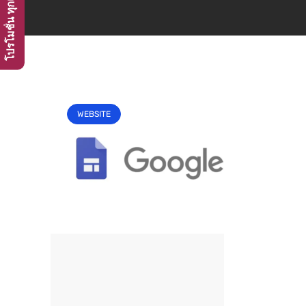
WEBSITE