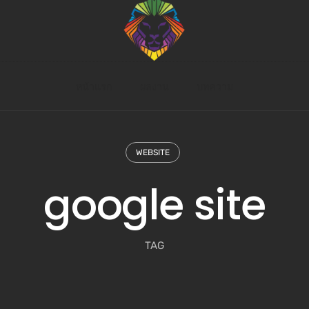
หน้าแรก
ผลงาน
บทความ
WEBSITE
google site
TAG