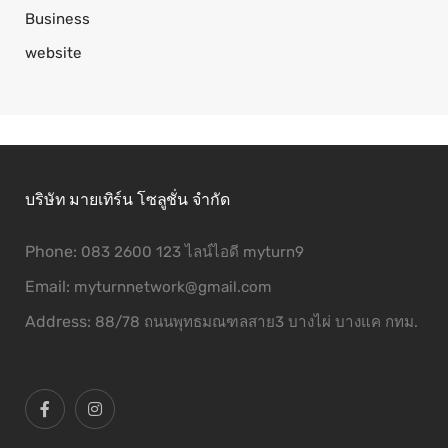
Business
website
บริษัท มายเทิร์น โซลูชั่น จำกัด
Phone:
083 2600 123 ไลน์ไอดี myturn9
Email:
myturnnetwork@gmail.com
Address:
88/78 ถนนพุทธมณฑลสาย3 บางไผ่ บางแค กทม.