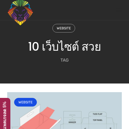
Skip
to
content
WEBSITE
10 เว็บไซต์ สวย
TAG
WEBSITE
โปรโมชั่น ทุกแพคเกจลด 5%