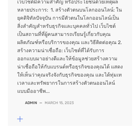
เว็บไซต์มีความสำคัญ หรือประโยชน์ด้วยเหตุผล
หลายประการ: 1. สร้างตัวตนบนโลกออนไลน์: ใน
ยุคดิจิทัลปัจจุบัน การมีตัวตนในโลกออนไลน์เป็น
สิ่งสำคัญสำหรับธุรกิจและบุคคลทั่วไป เว็บไซต์
เป็นสถานที่ที่ผู้คนสามารถเรียนรู้เกี่ยวกับคุณ
ผลิตภัณฑ์หรือบริการของคุณ และวิธีติดต่อคุณ 2.
สร้างความน่าเชื่อถือ: เว็บไซต์ที่ได้รับการ
ออกแบบมาอย่างดีและให้ข้อมูลช่วยสร้างความ
น่าเชื่อถือให้กับแบรนด์หรือธุรกิจของคุณได้ แสดง
ให้เห็นว่าคุณจริงจังกับธุรกิจของคุณ และได้ทุ่มเท
เวลาและทรัพยากรในการสร้างตัวตนออนไลน์
แบบมืออาชีพ...
ADMIN
—
MARCH 15, 2023