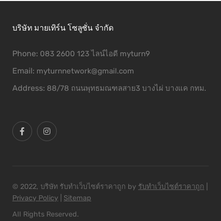
บริษัท มายเทิร์น โซลูชั่น จำกัด
Phone:
083 2600 123 ไลน์ไอดี myturn9
Email:
myturnnetwork@gmail.com
Address:
88/78 ถนนพุทธมณฑลสาย3 บางไผ่ บางแค กทม.
© 2022, บริษัท รับทําเว็บไซต์ราคาถูก by
รับทําเว็บไซต์ราคาถูก
|
Privacy Policy
|
Sitemap
All Rights Reserved.