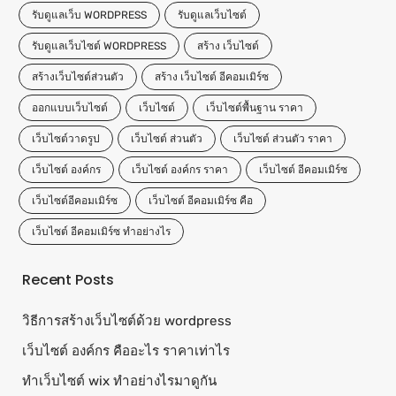
รับดูแลเว็บ WORDPRESS
รับดูแลเว็บไซต์
รับดูแลเว็บไซต์ WORDPRESS
สร้าง เว็บไซต์
สร้างเว็บไซต์ส่วนตัว
สร้าง เว็บไซต์ อีคอมเมิร์ซ
ออกแบบเว็บไซต์
เว็บไซต์
เว็บไซต์พื้นฐาน ราคา
เว็บไซต์วาดรูป
เว็บไซต์ ส่วนตัว
เว็บไซต์ ส่วนตัว ราคา
เว็บไซต์ องค์กร
เว็บไซต์ องค์กร ราคา
เว็บไซต์ อีคอมเมิร์ซ
เว็บไซต์อีคอมเมิร์ซ
เว็บไซต์ อีคอมเมิร์ซ คือ
เว็บไซต์ อีคอมเมิร์ซ ทำอย่างไร
Recent Posts
วิธีการสร้างเว็บไซต์ด้วย wordpress
เว็บไซต์ องค์กร คืออะไร ราคาเท่าไร
ทําเว็บไซต์ wix ทำอย่างไรมาดูกัน