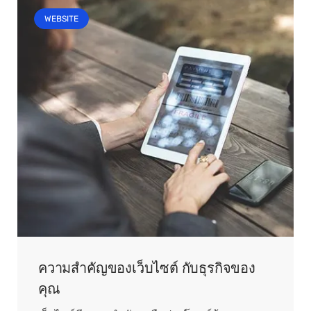
WEBSITE
ความสำคัญของเว็บไซต์ กับธุรกิจของ
คุณ