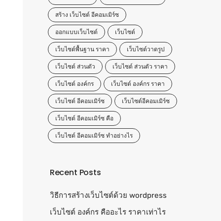
สร้าง เว็บไซต์ อีคอมเมิร์ซ
ออกแบบเว็บไซต์
เว็บไซต์
เว็บไซต์พื้นฐาน ราคา
เว็บไซต์วาดรูป
เว็บไซต์ ส่วนตัว
เว็บไซต์ ส่วนตัว ราคา
เว็บไซต์ องค์กร
เว็บไซต์ องค์กร ราคา
เว็บไซต์ อีคอมเมิร์ซ
เว็บไซต์อีคอมเมิร์ซ
เว็บไซต์ อีคอมเมิร์ซ คือ
เว็บไซต์ อีคอมเมิร์ซ ทำอย่างไร
Recent Posts
วิธีการสร้างเว็บไซต์ด้วย wordpress
เว็บไซต์ องค์กร คืออะไร ราคาเท่าไร