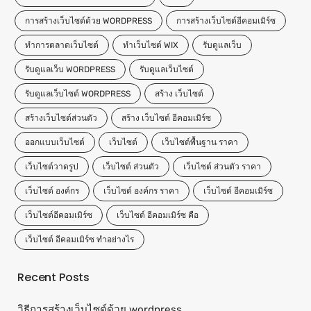
การสร้างเว็บไซต์ด้วย WORDPRESS
การสร้างเว็บไซต์อีคอมเมิร์ซ
ทำการตลาดเว็บไซต์
ทําเว็บไซต์ WIX
รับดูแลเว็บ
รับดูแลเว็บ WORDPRESS
รับดูแลเว็บไซต์
รับดูแลเว็บไซต์ WORDPRESS
สร้าง เว็บไซต์
สร้างเว็บไซต์ส่วนตัว
สร้าง เว็บไซต์ อีคอมเมิร์ซ
ออกแบบเว็บไซต์
เว็บไซต์
เว็บไซต์พื้นฐาน ราคา
เว็บไซต์วาดรูป
เว็บไซต์ ส่วนตัว
เว็บไซต์ ส่วนตัว ราคา
เว็บไซต์ องค์กร
เว็บไซต์ องค์กร ราคา
เว็บไซต์ อีคอมเมิร์ซ
เว็บไซต์อีคอมเมิร์ซ
เว็บไซต์ อีคอมเมิร์ซ คือ
เว็บไซต์ อีคอมเมิร์ซ ทำอย่างไร
Recent Posts
วิธีการสร้างเว็บไซต์ด้วย wordpress