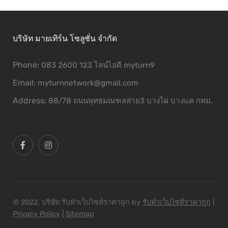
บริษัท มายเทิร์น โซลูชั่น จำกัด
Phone:
083 2600 123 ไลน์ไอดี myturn9
Email:
myturnnetwork@gmail.com
Address:
88/78 ถนนพุทธมณฑลสาย3 บางไผ่ บางแค กทม.
© 2022, บริษัท รับทําเว็บไซต์ราคาถูก by
รับทําเว็บไซต์ราคาถูก
|
Privacy Policy
|
Sitemap