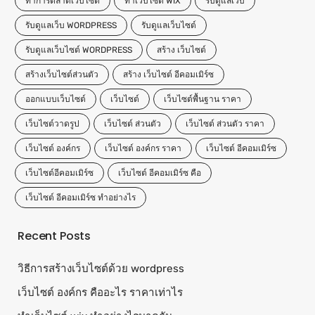
ทำการตลาดเว็บไซต์
ทําเว็บไซต์ WIX
รับดูแลเว็บ
รับดูแลเว็บ WORDPRESS
รับดูแลเว็บไซต์
รับดูแลเว็บไซต์ WORDPRESS
สร้าง เว็บไซต์
สร้างเว็บไซต์ส่วนตัว
สร้าง เว็บไซต์ อีคอมเมิร์ซ
ออกแบบเว็บไซต์
เว็บไซต์
เว็บไซต์พื้นฐาน ราคา
เว็บไซต์วาดรูป
เว็บไซต์ ส่วนตัว
เว็บไซต์ ส่วนตัว ราคา
เว็บไซต์ องค์กร
เว็บไซต์ องค์กร ราคา
เว็บไซต์ อีคอมเมิร์ซ
เว็บไซต์อีคอมเมิร์ซ
เว็บไซต์ อีคอมเมิร์ซ คือ
เว็บไซต์ อีคอมเมิร์ซ ทำอย่างไร
Recent Posts
วิธีการสร้างเว็บไซต์ด้วย wordpress
เว็บไซต์ องค์กร คืออะไร ราคาเท่าไร