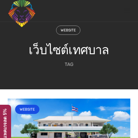
Skip
to
content
WEBSITE
เว็บไซต์เทศบาล
TAG
WEBSITE
โปรโมชั่น ทุกแพคเกจลด 5%