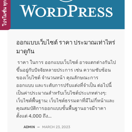
ออกแบบเว็บไซต์ ราคา ประมาณเท่าไหร่
มาดูกัน
ราคา ในการ ออกแบบเว็บไซต์ อาจแตกต่างกันไป
ขึ้นอยู่กับปัจจัยหลายประการ เช่น ความซับซ้อน
ของเว็บไซต์ จำนวนหน้า คุณลักษณะการ
ออกแบบ และระดับการปรับแต่งที่จำเป็น ต่อไปนี้
เป็นค่าประมาณสำหรับเว็บไซต์ประเภทต่างๆ:
เว็บไซต์พื้นฐาน: เว็บไซต์ธรรมดาที่มีไม่กี่หน้าและ
คุณสมบัติการออกแบบขั้นพื้นฐานอาจมีราคา
ตั้งแต่ 4,000 ถึง...
ADMIN
—
MARCH 23, 2023