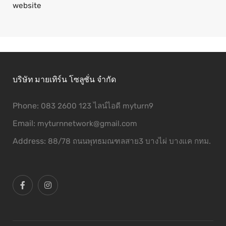
website
บริษัท มายเทิร์น โซลูชั่น จำกัด
Phone:
083 2600 123 ไลน์ไอดี myturn9
Email:
myturnnetwork@gmail.com
Address:
88/78 ถนนพุทธมณฑลสาย3 บางไผ่ บางแค กทม.