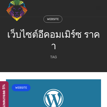
Skip
to
content
WEBSITE
เว็บไซต์อีคอมเมิร์ซ ราค
า
TAG
โปรโมชั่น ทุกแพคเกจลด 5%
WEBSITE