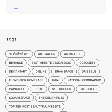
Tags
10 เว็บไซต์ สวย
ARTSTATION
AWWWARDS
BEHANCE
BEST WEBSITE DESIGN 2023
CGSOCIETY
DEVIANTART
DIELINE
DRAWSPACE
DRIBBBLE
ELEMENTOR HOMEPAGE
H&M
NATIONAL GEOGRAPHIC
PAINTABLE
PROKO
SKETCHBOOK
SKETCHFAB
SQUARESPACE
THE DESIGN FILES
TOP TEN MOST BEAUTYFUL WEBSITE