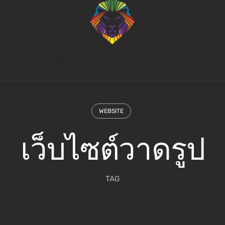
หน้าแรก
ผลงาน
บทความ
WEBSITE
เว็บไซต์วาดรูป
TAG