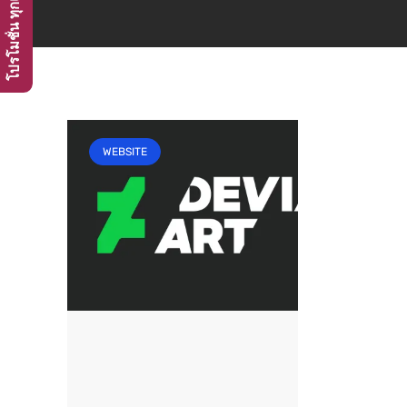
WEBSITE