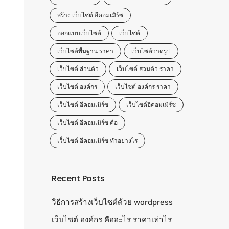
สร้าง เว็บไซต์ อีคอมเมิร์ซ
ออกแบบเว็บไซต์
เว็บไซต์
เว็บไซต์พื้นฐาน ราคา
เว็บไซต์วาดรูป
เว็บไซต์ ส่วนตัว
เว็บไซต์ ส่วนตัว ราคา
เว็บไซต์ องค์กร
เว็บไซต์ องค์กร ราคา
เว็บไซต์ อีคอมเมิร์ซ
เว็บไซต์อีคอมเมิร์ซ
เว็บไซต์ อีคอมเมิร์ซ คือ
เว็บไซต์ อีคอมเมิร์ซ ทำอย่างไร
Recent Posts
วิธีการสร้างเว็บไซต์ด้วย wordpress
เว็บไซต์ องค์กร คืออะไร ราคาเท่าไร