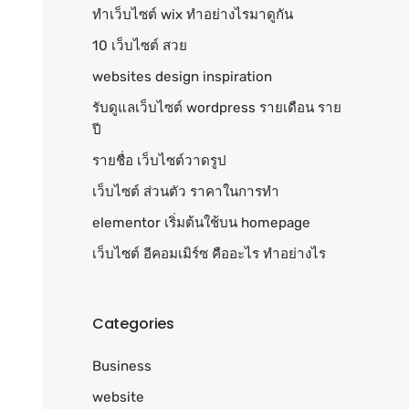
ทําเว็บไซต์ wix ทำอย่างไรมาดูกัน
10 เว็บไซต์ สวย
websites design inspiration
รับดูแลเว็บไซต์ wordpress รายเดือน ราย
ปี
รายชื่อ เว็บไซต์วาดรูป
เว็บไซต์ ส่วนตัว ราคาในการทำ
elementor เริ่มต้นใช้บน homepage
เว็บไซต์ อีคอมเมิร์ซ คืออะไร ทำอย่างไร
Categories
Business
website