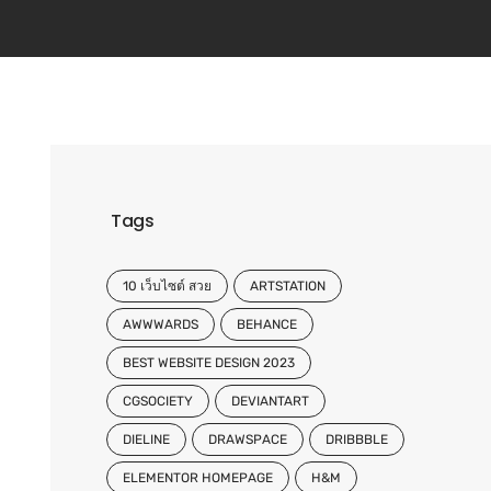
Tags
10 เว็บไซต์ สวย
ARTSTATION
AWWWARDS
BEHANCE
BEST WEBSITE DESIGN 2023
CGSOCIETY
DEVIANTART
DIELINE
DRAWSPACE
DRIBBBLE
ELEMENTOR HOMEPAGE
H&M