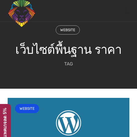
Skip
to
content
WEBSITE
เว็บไซต์พื้นฐาน ราคา
TAG
WEBSITE
โปรโมชั่น ทุกแพคเกจลด 5%