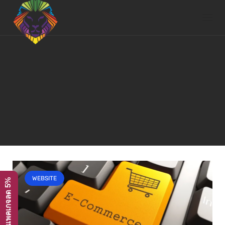
Skip
to
content
WEBSITE
โปรโมชั่น ทุกแพคเกจลด 5%