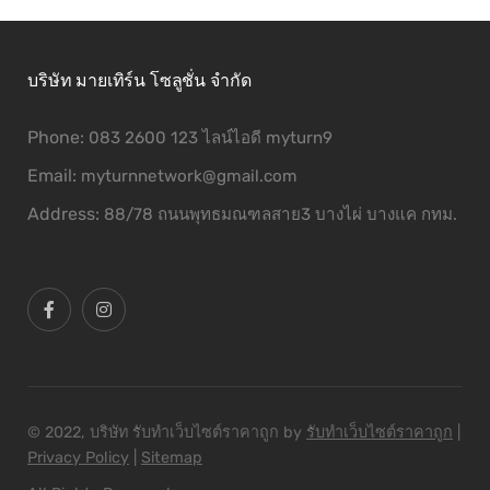
บริษัท มายเทิร์น โซลูชั่น จำกัด
Phone:
083 2600 123 ไลน์ไอดี myturn9
Email:
myturnnetwork@gmail.com
Address:
88/78 ถนนพุทธมณฑลสาย3 บางไผ่ บางแค กทม.
© 2022, บริษัท รับทําเว็บไซต์ราคาถูก by
รับทําเว็บไซต์ราคาถูก
|
Privacy Policy
|
Sitemap