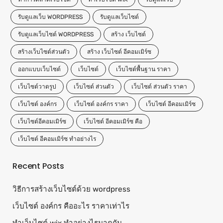
รับดูแลเว็บ WORDPRESS
รับดูแลเว็บไซต์
รับดูแลเว็บไซต์ WORDPRESS
สร้าง เว็บไซต์
สร้างเว็บไซต์ส่วนตัว
สร้าง เว็บไซต์ อีคอมเมิร์ซ
ออกแบบเว็บไซต์
เว็บไซต์
เว็บไซต์พื้นฐาน ราคา
เว็บไซต์วาดรูป
เว็บไซต์ ส่วนตัว
เว็บไซต์ ส่วนตัว ราคา
เว็บไซต์ องค์กร
เว็บไซต์ องค์กร ราคา
เว็บไซต์ อีคอมเมิร์ซ
เว็บไซต์อีคอมเมิร์ซ
เว็บไซต์ อีคอมเมิร์ซ คือ
เว็บไซต์ อีคอมเมิร์ซ ทำอย่างไร
Recent Posts
วิธีการสร้างเว็บไซต์ด้วย wordpress
เว็บไซต์ องค์กร คืออะไร ราคาเท่าไร