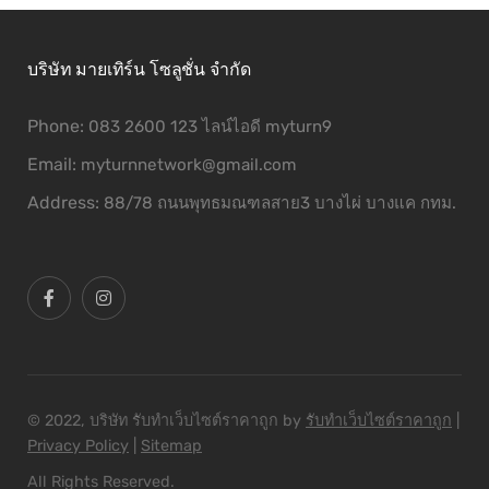
บริษัท มายเทิร์น โซลูชั่น จำกัด
Phone:
083 2600 123 ไลน์ไอดี myturn9
Email:
myturnnetwork@gmail.com
Address:
88/78 ถนนพุทธมณฑลสาย3 บางไผ่ บางแค กทม.
© 2022, บริษัท รับทําเว็บไซต์ราคาถูก by
รับทําเว็บไซต์ราคาถูก
|
Privacy Policy
|
Sitemap
All Rights Reserved.