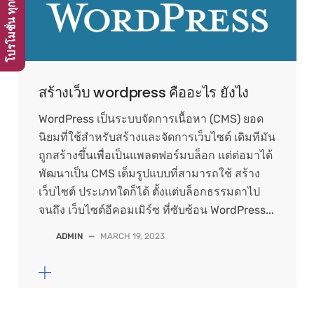
สร้างเว็บ wordpress คืออะไร ยังไง
WordPress เป็นระบบจัดการเนื้อหา (CMS) ยอด
นิยมที่ใช้สำหรับสร้างและจัดการเว็บไซต์ เดิมทีมัน
ถูกสร้างขึ้นเพื่อเป็นแพลตฟอร์มบล็อก แต่ต่อมาได้
พัฒนาเป็น CMS เต็มรูปแบบที่สามารถใช้ สร้าง
เว็บไซต์ ประเภทใดก็ได้ ตั้งแต่บล็อกธรรมดาไป
จนถึง เว็บไซต์อีคอมเมิร์ซ ที่ซับซ้อน WordPress...
ADMIN
—
MARCH 19, 2023