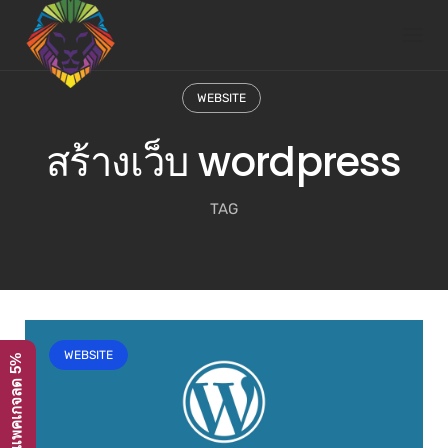
Skip
to
content
WEBSITE
สร้างเว็บ wordpress
TAG
WEBSITE
โปรโมชั่น ทุกแพคเกจลด 5%