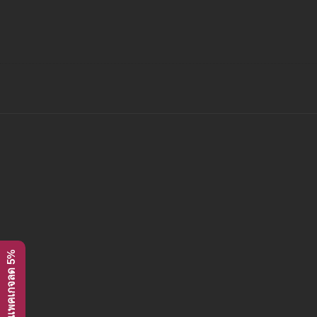
Skip
to
content
โปรโมชั่น ทุกแพคเกจลด 5%