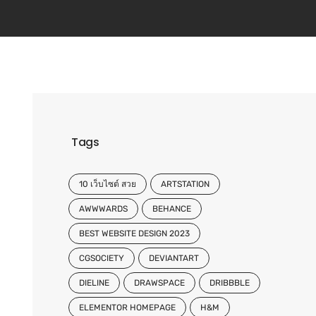
Tags
10 เว็บไซต์ สวย
ARTSTATION
AWWWARDS
BEHANCE
BEST WEBSITE DESIGN 2023
CGSOCIETY
DEVIANTART
DIELINE
DRAWSPACE
DRIBBBLE
ELEMENTOR HOMEPAGE
H&M