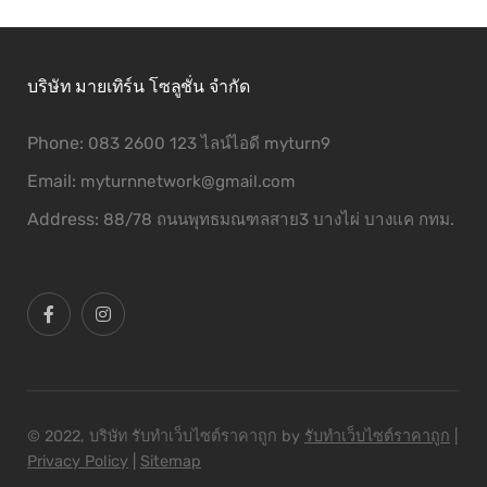
บริษัท มายเทิร์น โซลูชั่น จำกัด
Phone:
083 2600 123 ไลน์ไอดี myturn9
Email:
myturnnetwork@gmail.com
Address:
88/78 ถนนพุทธมณฑลสาย3 บางไผ่ บางแค กทม.
© 2022, บริษัท รับทําเว็บไซต์ราคาถูก by
รับทําเว็บไซต์ราคาถูก
|
Privacy Policy
|
Sitemap