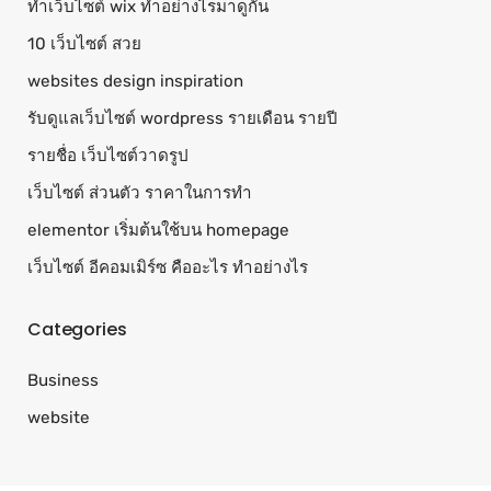
ทําเว็บไซต์ wix ทำอย่างไรมาดูกัน
10 เว็บไซต์ สวย
websites design inspiration
รับดูแลเว็บไซต์ wordpress รายเดือน รายปี
รายชื่อ เว็บไซต์วาดรูป
เว็บไซต์ ส่วนตัว ราคาในการทำ
elementor เริ่มต้นใช้บน homepage
เว็บไซต์ อีคอมเมิร์ซ คืออะไร ทำอย่างไร
Categories
Business
website