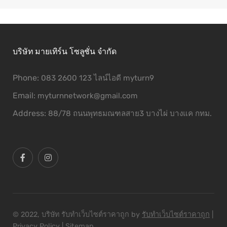
บริษัท มายเทิร์น โซลูชั่น จำกัด
Phone:
083 2600 123 ไลน์ไอดี myturn9
Email:
myturnnetwork@gmail.com
Address:
88/78 ถนนพุทธมณฑลสาย3 บางไผ่ บางแค กทม.
© 2022, บริษัท รับทําเว็บไซต์ราคาถูก by
รับทําเว็บไซต์ราคาถูก
|
Privacy Policy
|
Sitemap