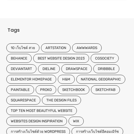
Tags
10 เว็บไซต์ สวย
ARTSTATION
AWWWARDS
BEHANCE
BEST WEBSITE DESIGN 2023
CGSOCIETY
DEVIANTART
DIELINE
DRAWSPACE
DRIBBBLE
ELEMENTOR HOMEPAGE
H&M
NATIONAL GEOGRAPHIC
PAINTABLE
PROKO
SKETCHBOOK
SKETCHFAB
SQUARESPACE
THE DESIGN FILES
TOP TEN MOST BEAUTYFUL WEBSITE
WEBSITES DESIGN INSPIRATION
WIX
การสร้างเว็บไซต์ด้วย WORDPRESS
การสร้างเว็บไซต์อีคอมเมิร์ซ