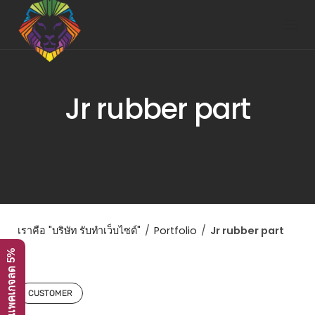
Skip
to
content
Jr rubber part
เราคือ "บริษัท รับทำเว็บไซต์"
/
Portfolio
/
Jr rubber part
โปรโมชั่น ทุกแพคเกจลด 5%
CUSTOMER