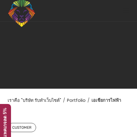
Skip
to
content
เราคือ "บริษัท รับทำเว็บไซต์"
/
Portfolio
/
เอเชียการไฟฟ้า
โปรโมชั่น ทุกแพคเกจลด 5%
CUSTOMER