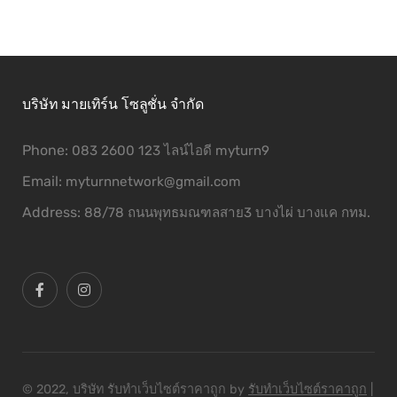
บริษัท มายเทิร์น โซลูชั่น จำกัด
Phone:
083 2600 123 ไลน์ไอดี myturn9
Email:
myturnnetwork@gmail.com
Address:
88/78 ถนนพุทธมณฑลสาย3 บางไผ่ บางแค กทม.
© 2022, บริษัท รับทําเว็บไซต์ราคาถูก by
รับทําเว็บไซต์ราคาถูก
|